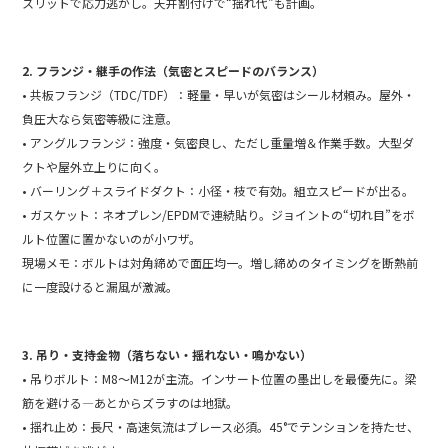
スリットで応力逃がし。天井割付けで“揺れ代”も計画。
2. フランジ・継手の作法（気密とスピードのバランス）
• 共板フランジ（TDC/TDF）：軽量・早いが気密はシール材頼み。屋外・
負圧大なら気密等級に注意。
• アングルフランジ：強度・気密良し、ただし重量増＆作業手数。大型ダ
クトや屋外立上りに向く。
• バーリング＋スライドダクト：小径・枝で有効。組立スピードが出る。
• ガスケット：ネオプレン/EPDMで連続貼り。ジョイントの“切れ目”をボ
ルト位置に置かないのが小ワザ。
現場メモ：ボルトは対角締めで面圧均一。増し締めのタイミングを断熱前
に一度設けると漏風が激減。
3. 吊り・支持金物（落ちない・揺れない・鳴かない）
• 吊りボルト：M8〜M12が主流。インサート位置の墨出しを最優先に。梁
筋を避ける—あとからズラすのは地獄。
• 揺れ止め：長尺・高速気流はブレース必須。45°でテンションを持たせ、