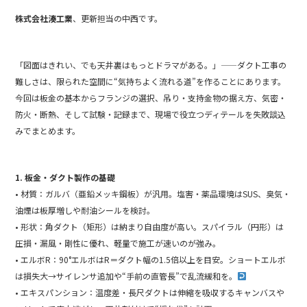
c
itt
e
株式会社湊工業
、更新担当の中西です。
e
er
b
「図面はきれい、でも天井裏はもっとドラマがある。」——ダクト工事の
o
難しさは、限られた空間に“気持ちよく流れる道”を作ることにあります。
o
今回は板金の基本からフランジの選択、吊り・支持金物の据え方、気密・
k
防火・断熱、そして試験・記録まで、現場で役立つディテールを失敗談込
みでまとめます。
1. 板金・ダクト製作の基礎
• 材質：ガルバ（亜鉛メッキ鋼板）が汎用。塩害・薬品環境はSUS、臭気・
油煙は板厚増しや耐油シールを検討。
• 形状：角ダクト（矩形）は納まり自由度が高い。スパイラル（円形）は
圧損・漏風・剛性に優れ、軽量で施工が速いのが強み。
• エルボR：90°エルボはR＝ダクト幅の1.5倍以上を目安。ショートエルボ
は損失大→サイレンサ追加や“手前の直管長”で乱流緩和を。
• エキスパンション：温度差・長尺ダクトは伸縮を吸収するキャンバスや