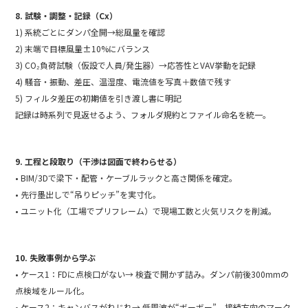
8. 試験・調整・記録（Cx）
1) 系統ごとにダンパ全開→総風量を確認
2) 末端で目標風量±10%にバランス
3) CO₂負荷試験（仮設で人員/発生器）→応答性とVAV挙動を記録
4) 騒音・振動、差圧、温湿度、電流値を写真＋数値で残す
5) フィルタ差圧の初期値を引き渡し書に明記
記録は時系列で見返せるよう、フォルダ規約とファイル命名を統一。
9. 工程と段取り（干渉は図面で終わらせる）
• BIM/3Dで梁下・配管・ケーブルラックと高さ関係を確定。
• 先行墨出しで“吊りピッチ”を実寸化。
• ユニット化（工場でプリフレーム）で現場工数と火気リスクを削減。
10. 失敗事例から学ぶ
• ケース1：FDに点検口がない→ 検査で開かず詰み。ダンパ前後300mmの
点検域をルール化。
• ケース2：キャンバスがねじれ→ 低周波が“ボーボー”。接続方向のマーク