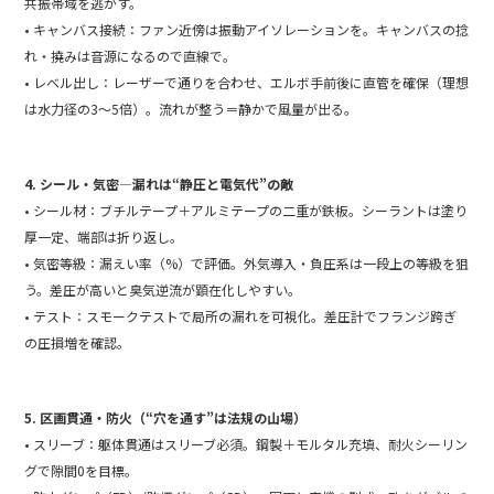
共振帯域を逃がす。
• キャンバス接続：ファン近傍は振動アイソレーションを。キャンバスの捻
れ・撓みは音源になるので直線で。
• レベル出し：レーザーで通りを合わせ、エルボ手前後に直管を確保（理想
は水力径の3〜5倍）。流れが整う＝静かで風量が出る。
4. シール・気密—漏れは“静圧と電気代”の敵
• シール材：ブチルテープ＋アルミテープの二重が鉄板。シーラントは塗り
厚一定、端部は折り返し。
• 気密等級：漏えい率（%）で評価。外気導入・負圧系は一段上の等級を狙
う。差圧が高いと臭気逆流が顕在化しやすい。
• テスト：スモークテストで局所の漏れを可視化。差圧計でフランジ跨ぎ
の圧損増を確認。
5. 区画貫通・防火（“穴を通す”は法規の山場）
• スリーブ：躯体貫通はスリーブ必須。鋼製＋モルタル充填、耐火シーリン
グで隙間0を目標。