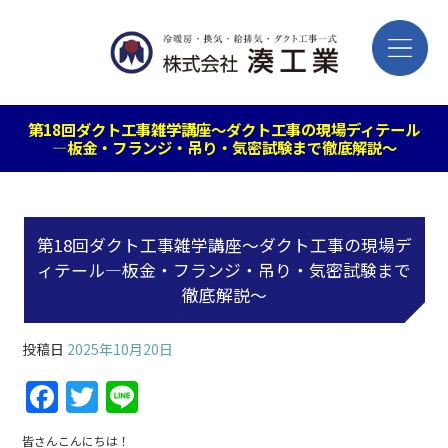
第18回ダクト工事雑学講座～ダクト工事の現場ディテール
—板金・フランジ・吊り・気密試験まで徹底解説～
第18回ダクト工事雑学講座～ダクト工事の現場デ
ィテール—板金・フランジ・吊り・気密試験まで
徹底解説～
投稿日
2025年10月20日
F
T
Li
a
w
n
皆さんこんにちは！