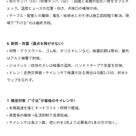
• 防火ダンパ（FD）/防煙ダンパ（SD）：図面と実機の型式一致をダブルチ
ェック。温度ヒューズの位置・向き、点検口の確保が命。
• ケーブル・配管との離隔：電気・給排水との干渉は施工図段階で解決。現
場で“下げる”のは最終手段。
6. 断熱・防露（露点を跨がせない）
• 材質：グラスウール、ゴム系、ポリエチレンなど。結露区間は厚め、屋外
はアルミ被覆で耐候。
• ジョイント：目地のズレは結露の温床。バンド＋テープで気密を担保。
• ドレン：全熱交換器・サイレンサで結露が出る場合は勾配1/100、封水ト
ラップを忘れず。
7. 騒音対策（“寸法”が最強のサイレンサ）
• 末端風速を落とす→ドラフト・吹鳴り軽減。
• 直管長の確保→乱流抑制で音源低減。
• サイレンサは長さ＞数。短いのを2本より必要長の1本の方が効く。