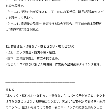
を製作段階で。
• ケース3：断熱目地が縦横ズレ→ 天井面に水玉模様。職長が最初の1スパ
ンを現示して見本化。
• ケース4：貫通後の隙間→ 臭気移行＆防火不適合。完了前の自主管理票
に“貫通写真”項目を追加。
11. 安全衛生（切らない・落とさない・吸わせない）
• 切創：エッジ養生・防刃手袋・袖口。
• 落下：工具落下防止、脚立の開き止め。
• 粉じん：コア抜きは集じん機併用、作業後の空調復帰タイミング厳守。
________________________________________
まとめ
“まっすぐ・揺れない・漏れない・鳴らない”。この4拍子が揃うと、ダクト
は存在を感じさせない名脇役になります。次回は“住宅の24時間換気・運用
のコツ”へ。住まいならではの静音・省エネ・メンテの知恵を深掘りしま