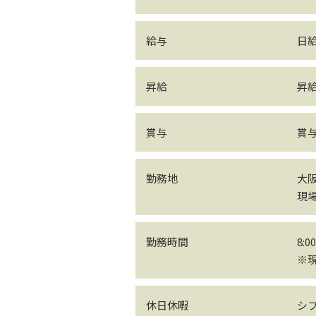
給与
日給
昇給
昇
賞与
賞
勤務地
大阪
現場
勤務時間
8:0
※
休日休暇
シフ