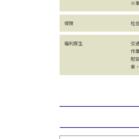
※
保険
社
福利厚生
交
作
慰
車